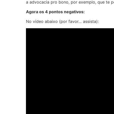
a advocacia pro bono, por exemplo, que te po
Agora os 4 pontos negativos:
No vídeo abaixo (por favor… assista):