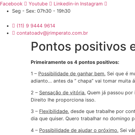
Ir
Facebook
Youtube
Linkedin-in
Instagram
para
Seg - Sex: 07h30 - 19h30
o
conteúdo
(11) 9 9444 9614
contatoadv@jrimperato.com.br
Pontos positivos 
Primeiramente os 4 pontos positivos:
1 –
Possibilidade de ganhar bem.
Sei que é mu
adianto… antes da ” chapa” vai tomar muita á
2 –
Sensação de vitória.
Quem já passou por i
Direito lhe proporciona isso.
3 –
Flexibilidade.
desde que trabalhe por conta
dia que quiser. Quero trabalhar no domingo
4 –
Possibilidade de ajudar o próximo.
Sei vá